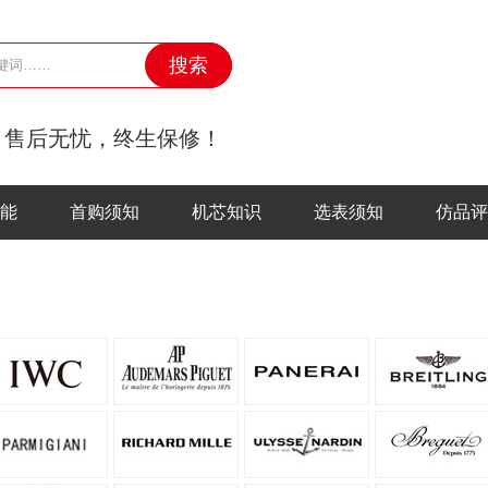
，售后无忧，终生保修！
能
首购须知
机芯知识
选表须知
仿品评