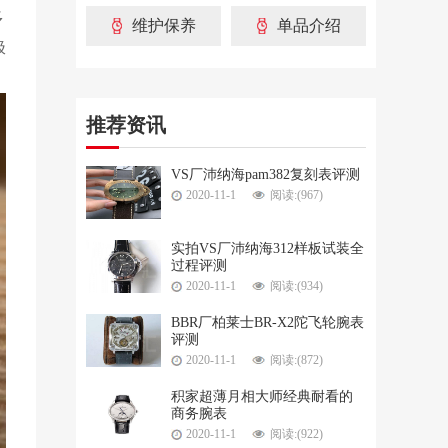
多
维护保养
单品介绍
极
推荐资讯
VS厂沛纳海pam382复刻表评测
2020-11-1
阅读:(967)
实拍VS厂沛纳海312样板试装全
过程评测
2020-11-1
阅读:(934)
BBR厂柏莱士BR-X2陀飞轮腕表
评测
2020-11-1
阅读:(872)
积家超薄月相大师经典耐看的
商务腕表
2020-11-1
阅读:(922)