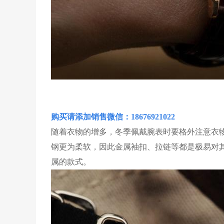
购买请添加销售微信：18676921022
随着衣物的增多，冬季佩戴腕表时要格外注意衣物
钢更为柔软，因此金属袖扣、拉链等都是极易对
属的款式。