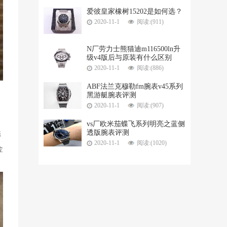
爱彼皇家橡树15202是如何选？
2020-11-1
阅读:(911)
N厂劳力士熊猫迪m116500ln升
级v4版后与原装有什么区别
2020-11-1
阅读:(886)
ABF法兰克穆勒fm腕表v45系列
黑游艇腕表评测
2020-11-1
阅读:(907)
vs厂欧米茄蝶飞系列明亮之蓝侧
透版腕表评测
锈
2020-11-1
阅读:(1020)
金