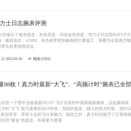
劳力士日志腕表评测
分别做出了银色表盘，灰色表盘，间金金色表盘，劳力士日志型DATEJUS
334，腕表直径：41MM，表壳表带更加极致的打磨做工，表圈为全新真空镀
表带头粒更细致优化。
2022-03-10
阅读:(1563)
量88枚！真力时最新“大飞”、“高频计时”腕表已全
欣赏一下图中这枚最新PILOT 飞行员系列中国限量版腕表，这款腕表依
真力时“大飞”最为显著的设计特色：宽阔的盘面，硕大的夜光时标、指针
头”表冠等等，带有十足的飞行表魅力。除此之外，真力时还赋予了它青铜
醒目的“曜金”色盘面，外观更为显著