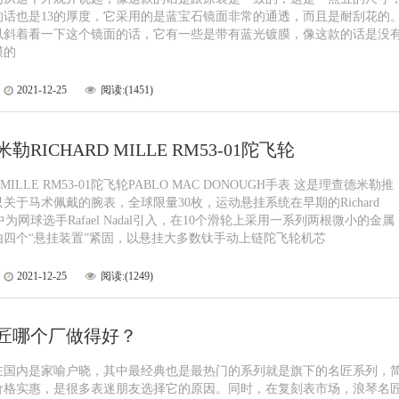
的话也是13的厚度，它采用的是蓝宝石镜面非常的通透，而且是耐刮花的
以斜着看一下这个镜面的话，它有一些是带有蓝光镀膜，像这款的话是没
膜的
2021-12-25
阅读:(1451)
勒RICHARD MILLE RM53-01陀飞轮
D MILLE RM53-01陀飞轮PABLO MAC DONOUGH手表 这是理查德米勒推
关于马术佩戴的腕表，全球限量30枚，运动悬挂系统在早期的Richard
表中为网球选手Rafael Nadal引入，在10个滑轮上采用一系列两根微小的金属
由四个“悬挂装置”紧固，以悬挂大多数钛手动上链陀飞轮机芯
2021-12-25
阅读:(1249)
匠哪个厂做得好？
在国内是家喻户晓，其中最经典也是最热门的系列就是旗下的名匠系列，
价格实惠，是很多表迷朋友选择它的原因。同时，在复刻表市场，浪琴名