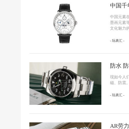
中国千
中国元素
墨画元素
文化魅力
- 玩表汇 -
防水 
现如今人们
磁、防震
- 玩表汇 -
AR劳