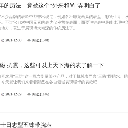
年的历法，竟被这个“外来和尚”弄明白了
在不少品牌的表款中都曾出现过，例如各种雕龙画凤的表盘、彩绘生肖、
等。不过它们对中国元素的表达仅停留在表面，而要说钟表中最能体现中
的地方，莫过于展现博大精深的传统历法了。
2021-12-30
阅读:(1348)
防磁 抗震，这些可以上天下海的表了解一下
喜欢用“三防”这一概念衡量某些产品，对于机械表而言“三防”即防水、防
。今天就让我们来看看那些在各自领域表现强悍的表款吧
2021-12-29
阅读:(1146)
力士日志型五铢带腕表