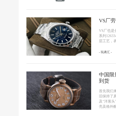
VS厂
VS厂也是
系列126
层工艺，
- 玩表汇 -
中国限
到货
首先我们来
旧保持了
及“洋葱
壳及格外