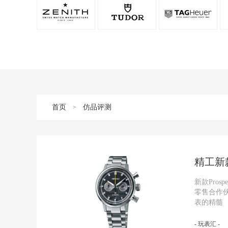
首页
仿品评测
>
精工新款P
新款Pros
零售合作伙伴
表的精髓
- 玩表汇 -