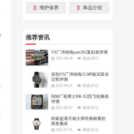
维护保养
单品介绍
T
推荐资讯
VS厂沛纳海pam382复刻表评测
2021-08-28
阅读:(967)
实拍VS厂沛纳海312样板试装全
过程评测
部
2021-08-21
阅读:(932)
BBR厂柏莱士BR-X2陀飞轮腕表
评测
2021-08-07
阅读:(871)
以
表
积家超薄月相大师经典耐看的
商务腕表
2021-07-31
阅读:(922)