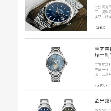
专注研究
工，调测
实话，听
- 玩表汇 -
宝齐莱
瑞士制
宝齐莱马
表款一样
术，以及
- 玩表汇 -
欧米茄
简单的我