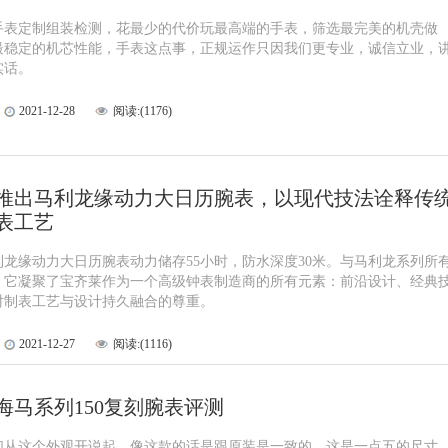
手表定制组装检测，花最少的代价玩最高端的手表，筛选最完美的机壳做
最稳定的机芯性能，手表这点事，正规运作只因我们更专业，诚信立业，
实话。
2021-12-28
阅读:(1176)
推出马利龙缘动力大日历腕表，以现代技法诠释传
表工艺
利龙缘动力大日历腕表动力储存55小时，防水深度30米。与马利龙系列所
，它凝聚了宝齐莱作为一个高级钟表制造商的所有元素：前沿设计、经典
对制表工艺与设计持久融合的尊重。
2021-12-27
阅读:(1116)
海马系列150复刻腕表评测
们从这个外观开说起，像这款的话是跟原装是一致的，这是一点五的尺寸