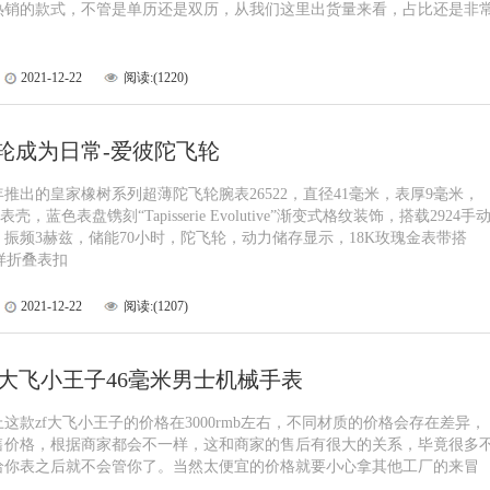
热销的款式，不管是单历还是双历，从我们这里出货量来看，占比还是非
2021-12-22
阅读:(1220)
轮成为日常-爱彼陀飞轮
8年推出的皇家橡树系列超薄陀飞轮腕表26522，直径41毫米，表厚9毫米，
表壳，蓝色表盘镌刻“Tapisserie Evolutive”渐变式格纹装饰，搭载2924手
振频3赫兹，储能70小时，陀飞轮，动力储存显示，18K玫瑰金表带搭
字样折叠表扣
2021-12-22
阅读:(1207)
国大飞小王子46毫米男士机械手表
这款zf大飞小王子的价格在3000rmb左右，不同材质的价格会存在差异，
售价格，根据商家都会不一样，这和商家的售后有很大的关系，毕竟很多
给你表之后就不会管你了。当然太便宜的价格就要小心拿其他工厂的来冒