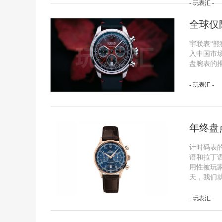
- 玩表汇 -
全球仅
宇联表“
入中国市
盘腕表的
- 玩表汇 -
年终盘
计时码表的英
语和拉丁
用性被玩
天，我们就
- 玩表汇 -