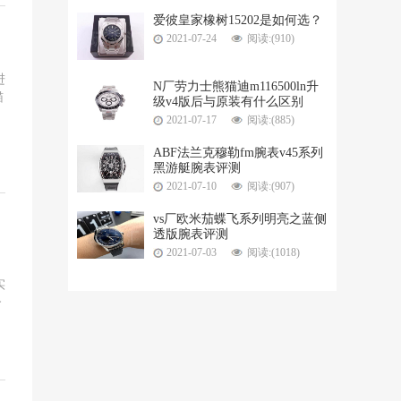
爱彼皇家橡树15202是如何选？
2021-07-24
阅读:(910)
进
N厂劳力士熊猫迪m116500ln升
猫
级v4版后与原装有什么区别
2021-07-17
阅读:(885)
ABF法兰克穆勒fm腕表v45系列
黑游艇腕表评测
2021-07-10
阅读:(907)
vs厂欧米茄蝶飞系列明亮之蓝侧
透版腕表评测
2021-07-03
阅读:(1018)
实
今