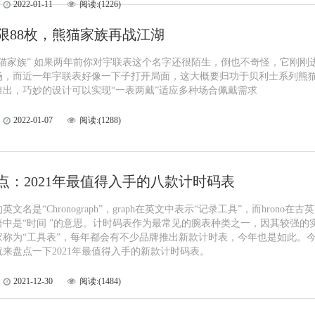
2022-01-11
阅读:(1226)
限88枚，熊猫家族再战江湖
熊猫家族” 如果两年前你对宇联表这个名字还很陌生，倒也不奇怪，它刚刚
场，而近一年宇联表好像一下子打开局面，这大概要归功于贝利士系列熊
推出，巧妙的设计可以实现“一表两戴”适应多种场合佩戴需求
2022-01-07
阅读:(1288)
点：2021年最值得入手的八款计时码表
文名是“Chronograph”，graph在英文中表示“记录工具”，而hrono在古英
语中是“时间 ”的意思。计时码表作为最常见的腕表种类之一，因其较强的
家称为“工具表”，每年都会有不少品牌推出新款计时表，今年也是如此。
来盘点一下2021年最值得入手的新款计时码表。
2021-12-30
阅读:(1484)