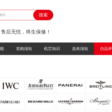
，售后无忧，终生保修！
能
首购须知
机芯知识
选表须知
仿品评