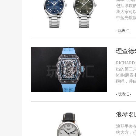
包括厚度
我大家可
带蓝光镀
- 玩表汇 -
理查德米
RICHAR
出的第二只
Mille腕
缆绳，并
- 玩表汇 -
浪琴名
浪琴手表
约大方，