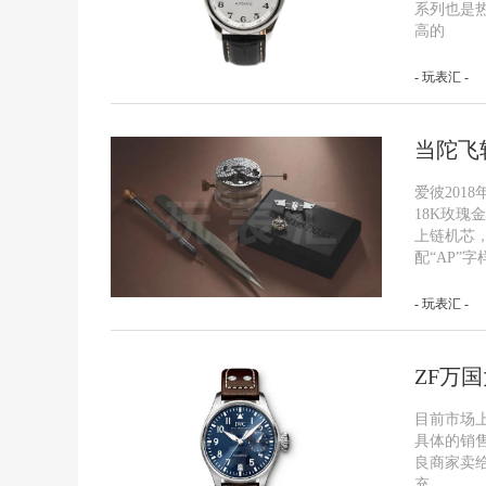
系列也是
高的
- 玩表汇 -
当陀飞
爱彼201
18K玫瑰金
上链机芯，
配“AP”
- 玩表汇 -
ZF万
目前市场上
具体的销
良商家卖
充。