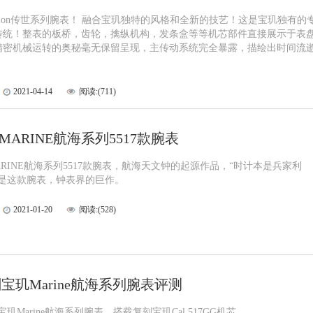
dition传世系列腕表！ 融合宝玑独特的风格和全新的技艺！这是宝玑独有的
传统！整表的板桥，齿轮，擒纵机构，发条盒等等机芯部件直接展示于表
精密机械运转的奥秘毫无保留呈现，主传动系统完全暴露，描绘出时间流
2021-04-14
阅读:(711)
MARINE航海系列5517款腕表
ARINE航海系列5517款腕表，航海天文钟的起源作品，“时计本是兵家利
就是这款腕表，钟表界的巨作。
2021-01-20
阅读:(528)
宝玑Marine航海系列腕表评测
玑Marine航海系列腕表，搭载复刻宝玑Cal.517GG机芯