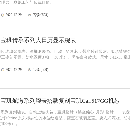
术理念、卓越工艺与传统价值。
2020-12-29
阅读:(603)
品宝玑传承系列大日历显示腕表
18K 玫瑰金腕表。酒桶形表壳。自动上链机芯，带小秒针显示。弧形镀银
工镌刻图案。防水深度3 帕（ 30 米）。另备白金款式。尺寸：42x35 毫
2020-12-29
阅读:(590)
刻宝玑航海系列腕表搭载复刻宝玑Cal.517GG机芯
e航海系列复刻腕表。自动上链机芯，宝叽指针（镂空偏心“月形”指针），表盘
用Marine 系列标志性的水波纹造型，蓝宝石玻璃底盖。旋入式表冠。防
（100米）。