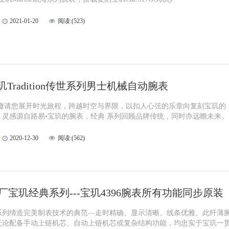
2021-01-20
阅读:(523)
Tradition传世系列男士机械自动腕表
列邀请您展开时光旅程，跨越时空与界限，以扣人心弦的乐章向复刻宝玑的
。灵感源自路易•宝玑的腕表，经典 系列回顾品牌传统，同时亦远瞻未来。
2020-12-30
阅读:(562)
工厂宝玑经典系列---宝玑4396腕表所有功能同步原装
系列缔造完美制表技术的典范—走时精确、显示清晰、线条优雅。此纤薄
无论配备手动上链机芯、自动上链机芯或复杂结构功能，均忠实于宝玑一