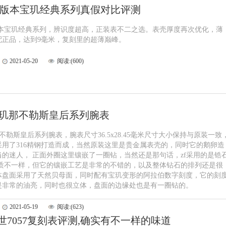
极版本宝玑经典系列真假对比评测
版本宝玑经典系列，辨识度超高，正装表不二之选。表壳厚度再次优化，薄
配正品，达到9毫米，复刻里的超薄巅峰。
2021-05-20
阅读:(600)
宝玑那不勒斯皇后系列腕表
不勒斯皇后系列腕表，腕表尺寸36.5x28.45毫米尺寸大小保持与原装一致
采用了316精钢打造而成，当然原装这里是贵金属表壳的，同时它的鹅卵造
当的迷人， 正面外圈这里镶嵌了一圈钻，当然还是那句话，zf采用的是锆
材质不一样，但它的镶嵌工艺是非常的不错的，以及整体钻石的排列还是很
体盘面采用了天然贝母面，同时配有宝玑变形的阿拉伯数字刻度，它的刻
是非常的油亮，同时也很立体，盘面的边缘处也是有一圈钻的。
2021-05-19
阅读:(623)
世7057复刻表评测,确实有不一样的味道