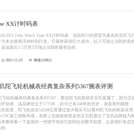
pe XX计时码表
2021 Only Watch Type XX计时码表。这款时计的原型为著名的宝玑飞
专为本次慈善活动特别打造。它最终获得巨大成功，以25万瑞士法郎的竞
远远超出3.5万至5万瑞士法郎的最初估价。
2021-11-23
阅读:(1061)
宝玑陀飞轮机械表经典复杂系列5367腕表评测
陀飞轮机械表经典复杂系列5367，要说陀飞轮那就非宝玑莫属了，因为宝
开创者。该品牌创立于1775年，距今已有240年的历史，表盘简约精致，
飞轮装置，陀飞轮设在5点钟位置通过放大镜头可以看到陀飞轮的框架采用
金CNC加工倒角而成，表桥上也镶嵌精美蓝色宝石彰显出了宝玑品牌超凡
再来整体看一下盘面的一些细节包括它的阿拉伯数字刻度，以及指针形态
装的。