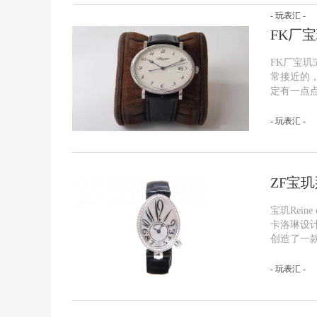
- 玩表汇 -
FK厂
FK厂宝玑5
常接近的，
定有一点
- 玩表汇 -
ZF宝
宝玑Rei
卡洛琳设
创造了一
- 玩表汇 -