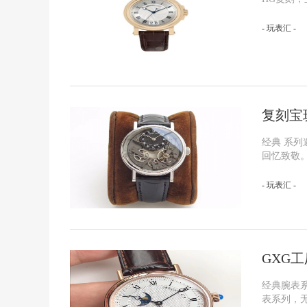
- 玩表汇 -
复刻宝玑
经典 系
回忆致敬
- 玩表汇 -
GXG
经典腕表
表系列，