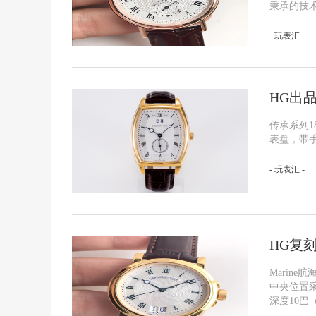
秉承的技
- 玩表汇 -
HG出
传承系列
表盘，带手
- 玩表汇 -
HG复
Marin
中央位置采
深度10巴