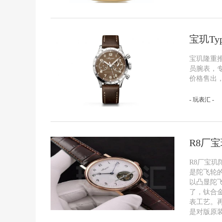
宝玑Ty
宝玑隆重推出
员腕表，
价格售出，
- 玩表汇 -
R8厂
R8厂宝玑
是陀飞轮的
以凸显陀
了，钛合
表工艺。
是对版原