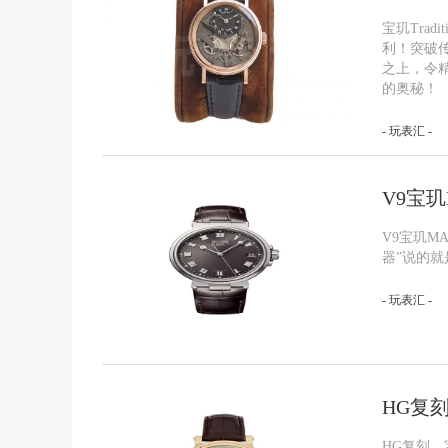
宝玑Tra
利！突破
之上，令
的奥秘！
- 玩表汇 -
V9宝玑
V9宝玑M
器”说的
- 玩表汇 -
HG复刻
HG复刻，宝