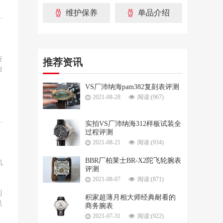
维护保养
单品介绍
行
推荐资讯
拍
VS厂沛纳海pam382复刻表评测
2021-08-28
阅读:(967)
实拍VS厂沛纳海312样板试装全
过程评测
2021-08-21
阅读:(934)
BBR厂柏莱士BR-X2陀飞轮腕表
玑
评测
2021-08-07
阅读:(871)
制
积家超薄月相大师经典耐看的
也
商务腕表
2021-07-31
阅读:(922)