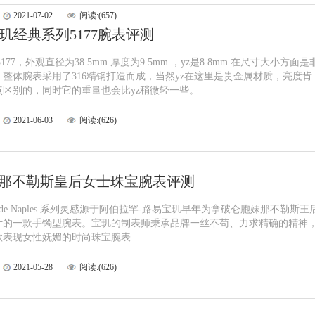
2021-07-02
阅读:(657)
宝玑经典系列5177腕表评测
177，外观直径为38.5mm 厚度为9.5mm ，yz是8.8mm 在尺寸大小方面是
整体腕表采用了316精钢打造而成，当然yz在这里是贵金属材质，亮度肯
点区别的，同时它的重量也会比yz稍微轻一些。
2021-06-03
阅读:(626)
玑那不勒斯皇后女士珠宝腕表评测
ne de Naples 系列灵感源于阿伯拉罕-路易宝玑早年为拿破仑胞妹那不勒斯王
计的一款手镯型腕表。宝玑的制表师秉承品牌一丝不苟、力求精确的精神
款表现女性妩媚的时尚珠宝腕表
2021-05-28
阅读:(626)