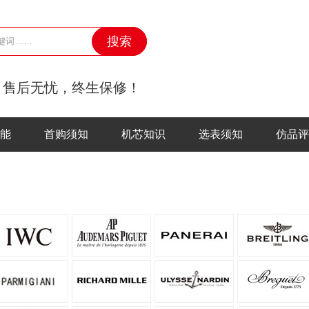
，售后无忧，终生保修！
能
首购须知
机芯知识
选表须知
仿品评