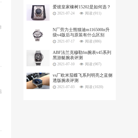
爱彼皇家橡树15202是如何选？
2021-07-24
阅读:(911)
非
N厂劳力士熊猫迪m116500ln升
级v4版后与原装有什么区别
2021-07-17
阅读:(886)
ABF法兰克穆勒fm腕表v45系列
黑游艇腕表评测
2021-07-10
阅读:(907)
vs厂欧米茄蝶飞系列明亮之蓝侧
透版腕表评测
2021-07-03
阅读:(1020)
后
，