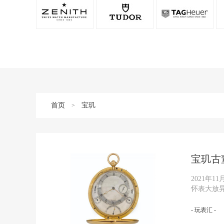
首页
宝玑
>
宝玑古
2021年
怀表大放
- 玩表汇 -