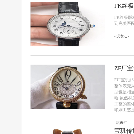
FK终
FK终极
到完美匹
- 玩表汇 -
ZF厂
F厂宝玑那
整体表壳
型也是相
哈 虽然
工整的整
印刷工艺
- 玩表汇 -
宝玑传