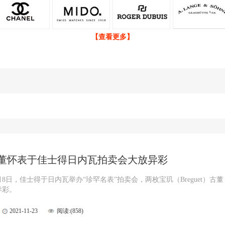
【查看更多】
董怀表于佳士得日内瓦拍卖会大放异彩
11月8日，佳士得于日内瓦举办“珍罕名表”拍卖会，两枚宝玑（Breguet）古董
异彩。
2021-11-23
阅读:(858)