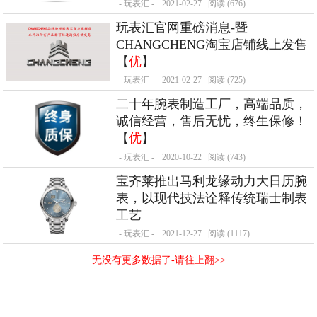
- 玩表汇 -
2021-02-27
阅读 (676)
玩表汇官网重磅消息-暨
CHANGCHENG淘宝店铺线上发售
【
优
】
- 玩表汇 -
2021-02-27
阅读 (725)
二十年腕表制造工厂，高端品质，
诚信经营，售后无忧，终生保修！
【
优
】
- 玩表汇 -
2020-10-22
阅读 (743)
宝齐莱推出马利龙缘动力大日历腕
表，以现代技法诠释传统瑞士制表
工艺
- 玩表汇 -
2021-12-27
阅读 (1117)
无没有更多数据了-请往上翻>>