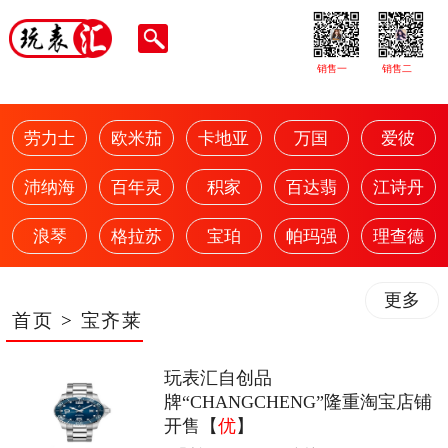
销售一
销售二
劳力士
欧米茄
卡地亚
万国
爱彼
沛纳海
百年灵
积家
百达翡
江诗丹
浪琴
格拉苏
宝珀
帕玛强
理查德
更多
首页
>
宝齐莱
玩表汇自创品
牌“CHANGCHENG”隆重淘宝店铺
开售【
优
】