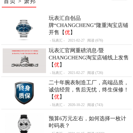
首页
>
萧邦
玩表汇自创品
牌“CHANGCHENG”隆重淘宝店铺
开售【
优
】
- 玩表汇 -
2021-02-27
阅读 (676)
玩表汇官网重磅消息-暨
CHANGCHENG淘宝店铺线上发售
【
优
】
- 玩表汇 -
2021-02-27
阅读 (726)
二十年腕表制造工厂，高端品质，
诚信经营，售后无忧，终生保修！
【
优
】
- 玩表汇 -
2020-10-22
阅读 (743)
预算6万元左右，如何选择一枚计
时码表？