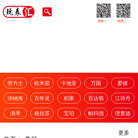
销售一
销售二
劳力士
欧米茄
卡地亚
万国
爱彼
沛纳海
百年灵
积家
百达翡
江诗丹
浪琴
格拉苏
宝珀
帕玛强
理查德
更多