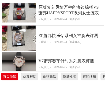
原版复刻风情万种的海边棕榈VS
萧邦HAPPYSPORT系列女士腕表
- 玩表汇 -
2021-03-24
阅读 (589)
ZF萧邦快乐钻系列女神腕表评测
- 玩表汇 -
2021-03-23
阅读 (632)
V7萧邦赛车计时系列腕表评测
- 玩表汇 -
2021-02-25
阅读 (550)
首页须知
仿真程度
价格高低
质量性能
首购须知
无没有更多数据了-请往上翻>>